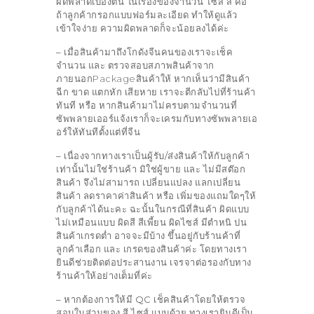
ผิดพลาดเบื้องต้น ในเรื่องของจำนวน ไซส์ สี คือ
ถ้าลูกค้ากรอกแบบฟอร์มละเอียด ทำให้ดูแล้ว
เข้าใจง่าย ความผิดพลาดก็จะน้อยลงได้ค่ะ
– เมื่อสินค้ามาถึงโกดังจีน
คนของเราจะเช็ค
จำนวน และ ตรวจสอบสภาพสินค้าจาก
ภายนอกPackageสินค้าให้ หากเห็นว่ามีสินค้า
ฉีก ขาด แตกหัก เสียหาย เราจะตีกลับไปที่ร้านค้า
ทันที หรือ หากสินค้ามาไม่ครบตามจำนวนที่
ซัพพลายเออร์แจ้งเราก็จะเครมกับทางซัพพลายเอ
อร์ให้ทันทีตั้งแต่ที่จีน
– เนื่องจากทางเราเป็นผู้รับ/ส่งสินค้าให้กับลูกค้า
เท่านั้น
ไม่ใช่ร้านค้า มิใช่ผู้ขาย และ ไม่มีสต๊อก
สินค้า จึงไม่สามารถ เปลี่ยนแปลง แลกเปลี่ยน
สินค้า ลดราคาค่าสินค้า หรือ เพิ่มของแถมใดๆให้
กับลูกค้าได้นะคะ ฉะนั้นในกรณีที่สินค้า ผิดแบบ
ไม่เหมือนแบบ ผิดสี สีเพี้ยน ผิดไซส์ มีตำหนิ ปน
สินค้าเกรดต่ำ อาจจะมีบ้าง ขึ้นอยู่กับร้านค้าที่
ลูกค้าเลือก และ เกรดของสินค้าค่ะ โดยทางเรา
ยินดีช่วยติดต่อประสานงาน เจรจาต่อรองกับทาง
ร้านค้าให้อย่างเต็มที่ค่ะ
– หากต้องการให้มี QC เช็คสินค้า
โดยให้ตรวจ
สอบในส่วนของ สี ไซส์ แบบด้วย ทางเรายินดีเป็น